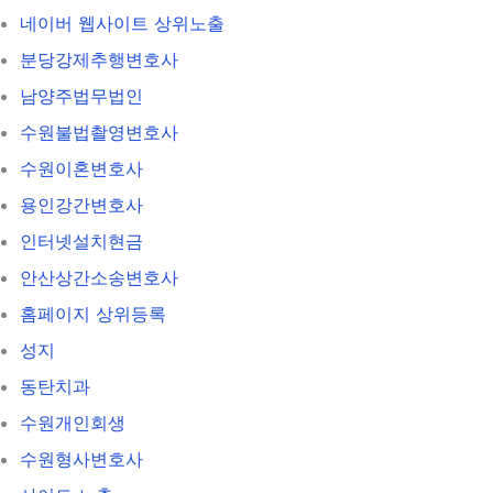
네이버 웹사이트 상위노출
분당강제추행변호사
남양주법무법인
수원불법촬영변호사
수원이혼변호사
용인강간변호사
인터넷설치현금
안산상간소송변호사
홈페이지 상위등록
성지
동탄치과
수원개인회생
수원형사변호사