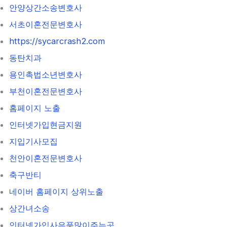
안양상간소송변호사
서초이혼전문변호사
https://sycarcrash2.com
동탄치과
용인촉법소년변호사
부천이혼전문변호사
홈페이지 노출
인터넷가입현금지원
지입기사모집
천안이혼전문변호사
축구반티
네이버 홈페이지 상위노출
상간녀소송
인터넷가입사은품많이주는곳