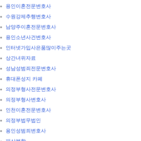
용인이혼전문변호사
수원강제추행변호사
남양주이혼전문변호사
용인소년사건변호사
인터넷가입사은품많이주는곳
상간녀위자료
성남성범죄전문변호사
휴대폰성지 카페
의정부형사전문변호사
의정부형사변호사
인천이혼전문변호사
의정부법무법인
용인성범죄변호사
재산분할