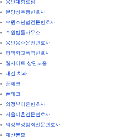
용인대형로펌
분당성추행변호사
수원소년법전문변호사
수원법률사무소
용인음주운전변호사
평택학교폭력변호사
웹사이트 상단노출
대전 치과
폰테크
폰테크
의정부이혼변호사
서울이혼전문변호사
의정부성범죄전문변호사
재산분할