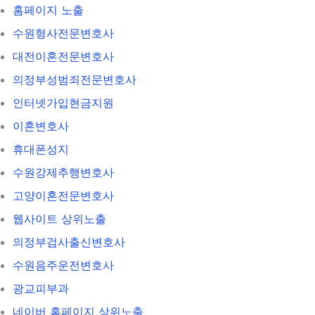
홈페이지 노출
수원형사전문변호사
대전이혼전문변호사
의정부성범죄전문변호사
인터넷가입현금지원
이혼변호사
휴대폰성지
수원강제추행변호사
고양이혼전문변호사
웹사이트 상위노출
의정부검사출신변호사
수원음주운전변호사
광교피부과
네이버 홈페이지 상위노출