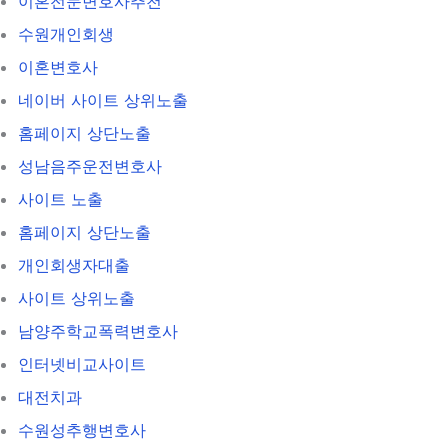
이혼전문변호사추천
수원개인회생
이혼변호사
네이버 사이트 상위노출
홈페이지 상단노출
성남음주운전변호사
사이트 노출
홈페이지 상단노출
개인회생자대출
사이트 상위노출
남양주학교폭력변호사
인터넷비교사이트
대전치과
수원성추행변호사