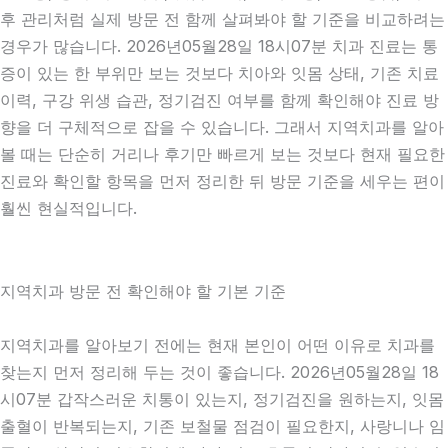
후 관리처럼 실제 방문 전 함께 살펴봐야 할 기준을 비교하려는
경우가 많습니다. 2026년05월28일 18시07분 치과 진료는 통
증이 있는 한 부위만 보는 것보다 치아와 잇몸 상태, 기존 치료
이력, 구강 위생 습관, 정기검진 여부를 함께 확인해야 진료 방
향을 더 구체적으로 잡을 수 있습니다. 그래서 지역치과를 알아
볼 때는 단순히 거리나 후기만 빠르게 보는 것보다 현재 필요한
진료와 확인할 항목을 먼저 정리한 뒤 방문 기준을 세우는 편이
훨씬 현실적입니다.
지역치과 방문 전 확인해야 할 기본 기준
지역치과를 알아보기 전에는 현재 본인이 어떤 이유로 치과를
찾는지 먼저 정리해 두는 것이 좋습니다. 2026년05월28일 18
시07분 갑작스러운 치통이 있는지, 정기검진을 원하는지, 잇몸
출혈이 반복되는지, 기존 보철물 점검이 필요한지, 사랑니나 임