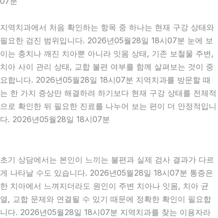
07분
지역치과에서 처음 확인하는 항목 중 하나는 현재 구강 상태와
필요한 검진 범위입니다. 2026년05월28일 18시07분 눈에 보
이는 충치나 깨진 치아뿐 아니라 잇몸 상태, 기존 보철물 주변,
치아 사이 관리 상태, 교합 불편 여부를 함께 살펴보는 것이 중
요합니다. 2026년05월28일 18시07분 지역치과를 방문할 때
는 한 가지 증상만 해결하려 하기보다 현재 구강 상태를 전체적
으로 확인한 뒤 필요한 진료를 나누어 보는 편이 더 안정적입니
다. 2026년05월28일 18시07분
초기 상담에서는 본인이 느끼는 불편과 실제 검사 결과가 다르
게 나타날 수도 있습니다. 2026년05월28일 18시07분 통증은
한 치아에서 느껴지더라도 원인이 주변 치아나 잇몸, 치아 균
열, 교합 문제와 연결될 수 있기 때문에 정확한 확인이 필요합
니다. 2026년05월28일 18시07분 지역치과를 찾는 이용자라