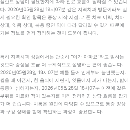
플란트 상담이 필요한지에 따라 진료 흐름이 달라질 수 있습니
다. 2026년05월28일 18시07분 같은 지역치과 방문이라도 실
제 필요한 확인 항목은 증상 시작 시점, 기존 치료 이력, 치아
상태, 잇몸 상태, 복용 중인 약에 따라 달라질 수 있기 때문에
기본 정보를 먼저 정리하는 것이 도움이 됩니다.
특히 지역치과 상담에서는 단순히 “이가 아파요”라고 말하는
것보다 증상을 조금 더 구체적으로 설명하는 편이 좋습니다.
2026년05월28일 18시07분 예를 들어 언제부터 불편했는지,
씹을 때 아픈지, 찬 음식에 시린지, 잇몸에서 피가 나는지, 밤에
통증이 심해지는지, 2026년05월28일 18시07분 이전에 같은
부위를 치료한 적이 있는지를 미리 정리하면 상담 흐름을 잡기
가 더 쉽습니다. 치통은 원인이 다양할 수 있으므로 통증 양상
과 구강 상태를 함께 확인하는 과정이 중요합니다.