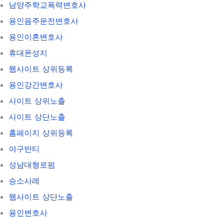
남양주학교폭력변호사
용인음주운전변호사
용인이혼변호사
휴대폰성지
웹사이트 상위등록
용인강간변호사
사이트 상위노출
사이트 상단노출
홈페이지 상위등록
야구반티
성남대형로펌
승소사례
웹사이트 상단노출
용인변호사