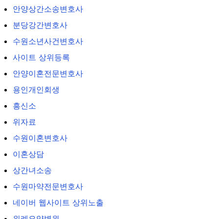
안양상간소송변호사
분당강간변호사
수원소년사건변호사
사이트 상위등록
안양이혼전문변호사
용인개인회생
흥신소
위자료
수원이혼변호사
이혼상담
상간녀소송
수원마약전문변호사
네이버 웹사이트 상위노출
위례요양병원