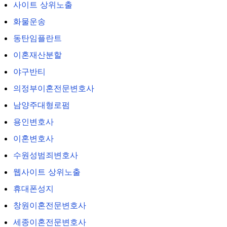
사이트 상위노출
화물운송
동탄임플란트
이혼재산분할
야구반티
의정부이혼전문변호사
남양주대형로펌
용인변호사
이혼변호사
수원성범죄변호사
웹사이트 상위노출
휴대폰성지
창원이혼전문변호사
세종이혼전문변호사