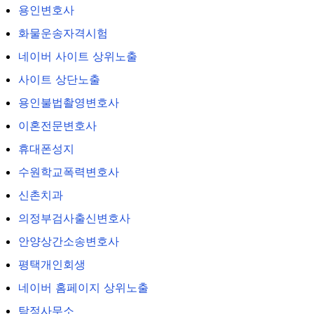
용인변호사
화물운송자격시험
네이버 사이트 상위노출
사이트 상단노출
용인불법촬영변호사
이혼전문변호사
휴대폰성지
수원학교폭력변호사
신촌치과
의정부검사출신변호사
안양상간소송변호사
평택개인회생
네이버 홈페이지 상위노출
탐정사무소