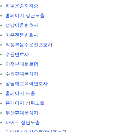
화물운송자격증
홈페이지 상단노출
성남이혼변호사
이혼전문변호사
의정부음주운전변호사
수원변호사
의정부대형로펌
수원휴대폰성지
성남학교폭력변호사
홈페이지 노출
홈페이지 상위노출
부산휴대폰성지
사이트 상단노출
인터넷가입사은품많이주는곳