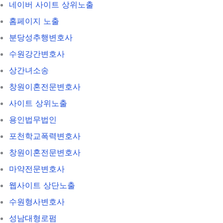
네이버 사이트 상위노출
홈페이지 노출
분당성추행변호사
수원강간변호사
상간녀소송
창원이혼전문변호사
사이트 상위노출
용인법무법인
포천학교폭력변호사
창원이혼전문변호사
마약전문변호사
웹사이트 상단노출
수원형사변호사
성남대형로펌