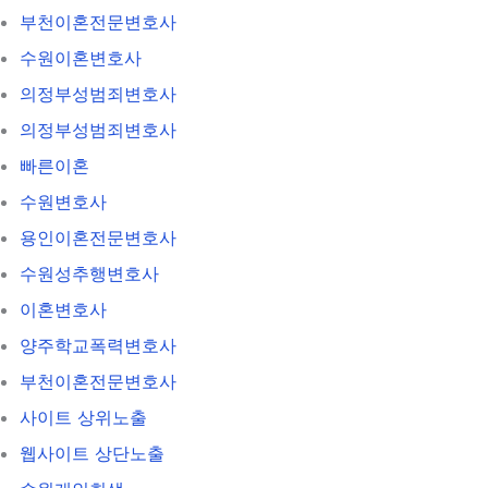
부천이혼전문변호사
수원이혼변호사
의정부성범죄변호사
의정부성범죄변호사
빠른이혼
수원변호사
용인이혼전문변호사
수원성추행변호사
이혼변호사
양주학교폭력변호사
부천이혼전문변호사
사이트 상위노출
웹사이트 상단노출