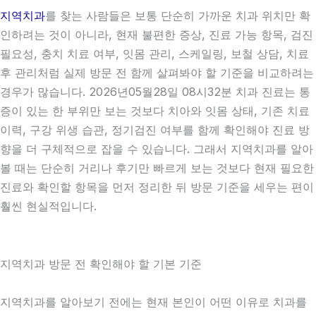
지역치과
를 찾는 사람들은 보통 단순히 가까운 치과 위치만 확
인하려는 것이 아니라, 현재 불편한 증상, 진료 가능 항목, 검진
필요성, 충치 치료 여부, 잇몸 관리, 스케일링, 보철 상담, 치료
후 관리처럼 실제 방문 전 함께 살펴봐야 할 기준을 비교하려는
경우가 많습니다. 2026년05월28일 08시32분 치과 진료는 통
증이 있는 한 부위만 보는 것보다 치아와 잇몸 상태, 기존 치료
이력, 구강 위생 습관, 정기검진 여부를 함께 확인해야 진료 방
향을 더 구체적으로 잡을 수 있습니다. 그래서 지역치과를 알아
볼 때는 단순히 거리나 후기만 빠르게 보는 것보다 현재 필요한
진료와 확인할 항목을 먼저 정리한 뒤 방문 기준을 세우는 편이
훨씬 현실적입니다.
지역치과 방문 전 확인해야 할 기본 기준
지역치과를 알아보기 전에는 현재 본인이 어떤 이유로 치과를