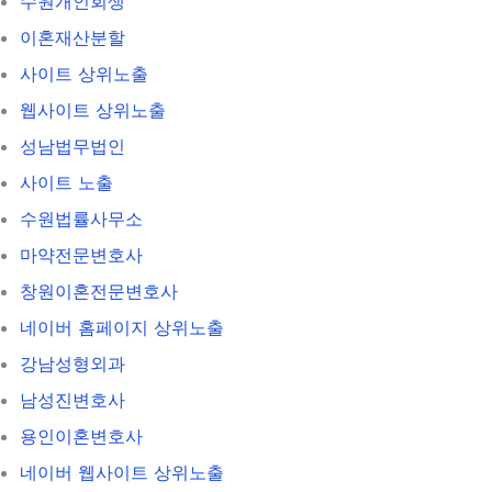
수원개인회생
이혼재산분할
사이트 상위노출
웹사이트 상위노출
성남법무법인
사이트 노출
수원법률사무소
마약전문변호사
창원이혼전문변호사
네이버 홈페이지 상위노출
강남성형외과
남성진변호사
용인이혼변호사
네이버 웹사이트 상위노출