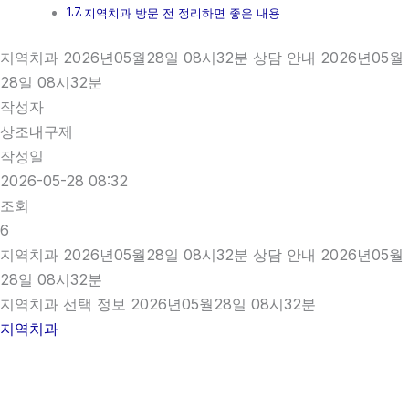
지역치과 방문 전 정리하면 좋은 내용
지역치과 2026년05월28일 08시32분 상담 안내 2026년05월
28일 08시32분
작성자
상조내구제
작성일
2026-05-28 08:32
조회
6
지역치과 2026년05월28일 08시32분 상담 안내 2026년05월
28일 08시32분
지역치과 선택 정보 2026년05월28일 08시32분
지역치과