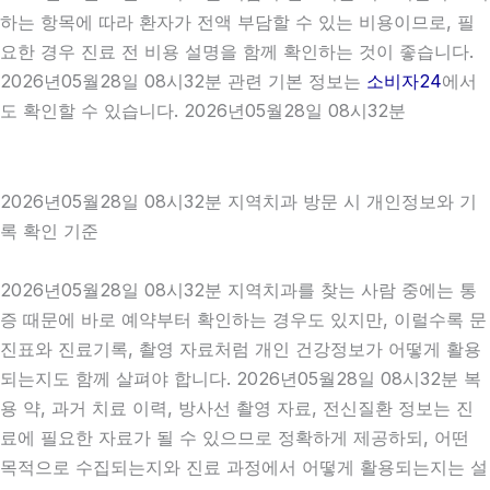
하는 항목에 따라 환자가 전액 부담할 수 있는 비용이므로, 필
요한 경우 진료 전 비용 설명을 함께 확인하는 것이 좋습니다.
2026년05월28일 08시32분 관련 기본 정보는
소비자24
에서
도 확인할 수 있습니다. 2026년05월28일 08시32분
2026년05월28일 08시32분 지역치과 방문 시 개인정보와 기
록 확인 기준
2026년05월28일 08시32분 지역치과를 찾는 사람 중에는 통
증 때문에 바로 예약부터 확인하는 경우도 있지만, 이럴수록 문
진표와 진료기록, 촬영 자료처럼 개인 건강정보가 어떻게 활용
되는지도 함께 살펴야 합니다. 2026년05월28일 08시32분 복
용 약, 과거 치료 이력, 방사선 촬영 자료, 전신질환 정보는 진
료에 필요한 자료가 될 수 있으므로 정확하게 제공하되, 어떤
목적으로 수집되는지와 진료 과정에서 어떻게 활용되는지는 설