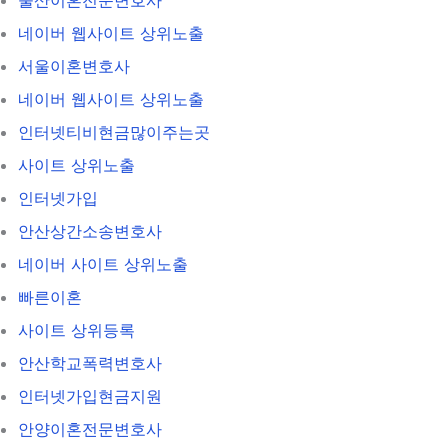
네이버 웹사이트 상위노출
서울이혼변호사
네이버 웹사이트 상위노출
인터넷티비현금많이주는곳
사이트 상위노출
인터넷가입
안산상간소송변호사
네이버 사이트 상위노출
빠른이혼
사이트 상위등록
안산학교폭력변호사
인터넷가입현금지원
안양이혼전문변호사