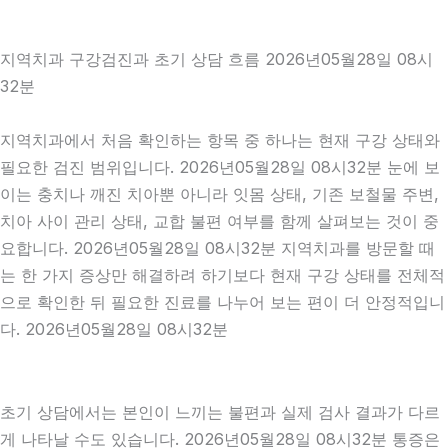
지역치과 구강검진과 초기 상담 흐름 2026년05월28일 08시
32분
지역치과에서 처음 확인하는 항목 중 하나는 현재 구강 상태와
필요한 검진 범위입니다. 2026년05월28일 08시32분 눈에 보
이는 충치나 깨진 치아뿐 아니라 잇몸 상태, 기존 보철물 주변,
치아 사이 관리 상태, 교합 불편 여부를 함께 살펴보는 것이 중
요합니다. 2026년05월28일 08시32분 지역치과를 방문할 때
는 한 가지 증상만 해결하려 하기보다 현재 구강 상태를 전체적
으로 확인한 뒤 필요한 진료를 나누어 보는 편이 더 안정적입니
다. 2026년05월28일 08시32분
초기 상담에서는 본인이 느끼는 불편과 실제 검사 결과가 다르
게 나타날 수도 있습니다. 2026년05월28일 08시32분 통증은