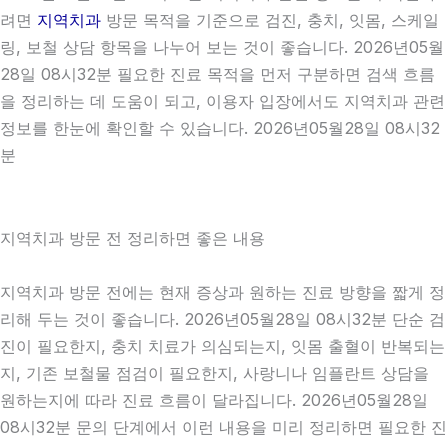
려면
지역치과
방문 목적을 기준으로 검진, 충치, 잇몸, 스케일
링, 보철 상담 항목을 나누어 보는 것이 좋습니다. 2026년05월
28일 08시32분 필요한 진료 목적을 먼저 구분하면 검색 흐름
을 정리하는 데 도움이 되고, 이용자 입장에서도 지역치과 관련
정보를 한눈에 확인할 수 있습니다. 2026년05월28일 08시32
분
지역치과 방문 전 정리하면 좋은 내용
지역치과 방문 전에는 현재 증상과 원하는 진료 방향을 짧게 정
리해 두는 것이 좋습니다. 2026년05월28일 08시32분 단순 검
진이 필요한지, 충치 치료가 의심되는지, 잇몸 출혈이 반복되는
지, 기존 보철물 점검이 필요한지, 사랑니나 임플란트 상담을
원하는지에 따라 진료 흐름이 달라집니다. 2026년05월28일
08시32분 문의 단계에서 이런 내용을 미리 정리하면 필요한 진