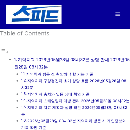
콘
텐
츠
로
Table of Contents
건
너
뛰
기
지역치과 2026년05월28일 08시32분 상담 안내 2026년05
월28일 08시32분
지역치과 방문 전 확인해야 할 기본 기준
지역치과 구강검진과 초기 상담 흐름 2026년05월28일 08
시32분
지역치과 충치와 잇몸 상태 확인 기준
지역치과 스케일링과 예방 관리 2026년05월28일 08시32분
지역치과 치료 계획과 설명 확인 2026년05월28일 08시32
분
2026년05월28일 08시32분 지역치과 방문 시 개인정보와
기록 확인 기준