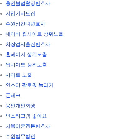
용인불법촬영변호사
지입기사모집
수원상간녀변호사
네이버 웹사이트 상위노출
차장검사출신변호사
홈페이지 상위노출
웹사이트 상위노출
사이트 노출
인스타 팔로워 늘리기
폰테크
용인개인회생
인스타그램 좋아요
서울이혼전문변호사
수원법무법인