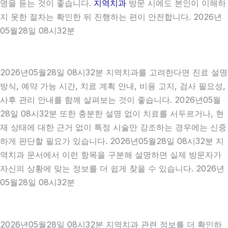
명을 듣는 것이 좋습니다.
지역치과
방문 시에도 본인이 이해하
지 못한 절차는 확인한 뒤 진행하는 편이 안전합니다. 2026년
05월28일 08시32분
2026년05월28일 08시32분 지역치과를 고려한다면 진료 설명
방식, 예약 가능 시간, 치료 계획 안내, 비용 고지, 검사 필요성,
사후 관리 안내를 함께 살펴보는 것이 좋습니다. 2026년05월
28일 08시32분 또한 충분한 설명 없이 치료를 서두르거나, 현
재 상태에 대한 근거 없이 특정 시술만 강조하는 경우에는 신중
하게 판단할 필요가 있습니다. 2026년05월28일 08시32분 지
역치과 문서에서 이런 항목을 구분해 설명하면 실제 방문자가
자신의 상황에 맞는 정보를 더 쉽게 찾을 수 있습니다. 2026년
05월28일 08시32분
2026년05월28일 08시32분 지역치과 관련 정보를 더 확인하