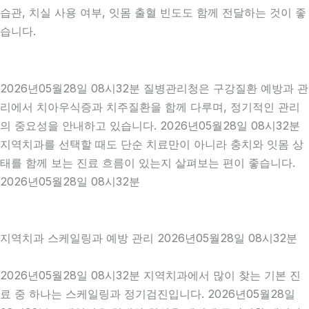
습관, 치실 사용 여부, 잇몸 출혈 빈도도 함께 전달하는 것이 좋
습니다.
2026년05월28일 08시32분 질병관리청은 구강질환 예방과 관
리에서 치아우식증과 치주질환을 함께 다루며, 정기적인 관리
의 중요성을 안내하고 있습니다. 2026년05월28일 08시32분
지역치과를 선택할 때도 단순 치료만이 아니라 충치와 잇몸 상
태를 함께 보는 진료 흐름이 있는지 살펴보는 편이 좋습니다.
2026년05월28일 08시32분
지역치과 스케일링과 예방 관리 2026년05월28일 08시32분
2026년05월28일 08시32분 지역치과에서 많이 찾는 기본 진
료 중 하나는 스케일링과 정기검진입니다. 2026년05월28일