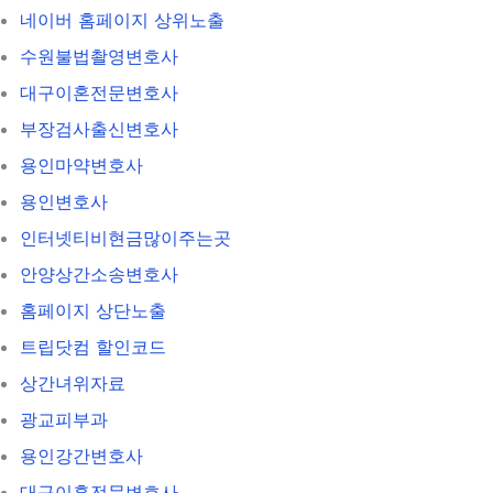
네이버 홈페이지 상위노출
수원불법촬영변호사
대구이혼전문변호사
부장검사출신변호사
용인마약변호사
용인변호사
인터넷티비현금많이주는곳
안양상간소송변호사
홈페이지 상단노출
트립닷컴 할인코드
상간녀위자료
광교피부과
용인강간변호사
대구이혼전문변호사