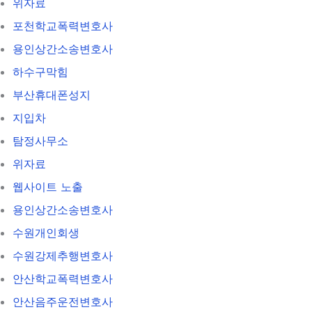
위자료
포천학교폭력변호사
용인상간소송변호사
하수구막힘
부산휴대폰성지
지입차
탐정사무소
위자료
웹사이트 노출
용인상간소송변호사
수원개인회생
수원강제추행변호사
안산학교폭력변호사
안산음주운전변호사