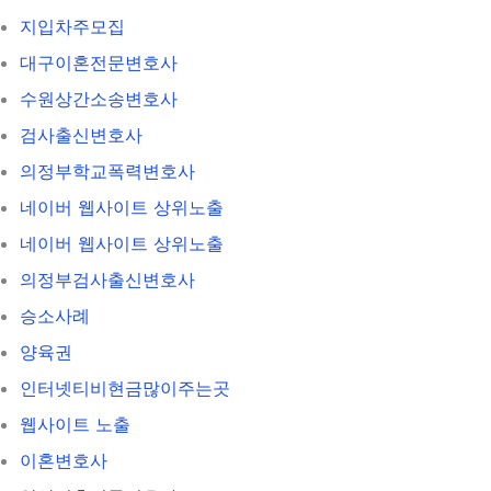
지입차주모집
대구이혼전문변호사
수원상간소송변호사
검사출신변호사
의정부학교폭력변호사
네이버 웹사이트 상위노출
네이버 웹사이트 상위노출
의정부검사출신변호사
승소사례
양육권
인터넷티비현금많이주는곳
웹사이트 노출
이혼변호사