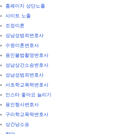
홈페이지 상단노출
사이트 노출
조정이혼
성남성범죄변호사
수원이혼변호사
용인불법촬영변호사
성남상간소송변호사
성남성범죄변호사
서초학교폭력변호사
인스타 좋아요 늘리기
용인형사변호사
구리학교폭력변호사
상간남소송
항암