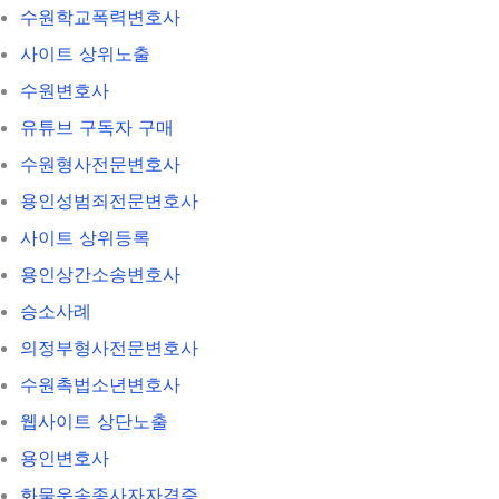
수원학교폭력변호사
사이트 상위노출
수원변호사
유튜브 구독자 구매
수원형사전문변호사
용인성범죄전문변호사
사이트 상위등록
용인상간소송변호사
승소사례
의정부형사전문변호사
수원촉법소년변호사
웹사이트 상단노출
용인변호사
화물운송종사자자격증