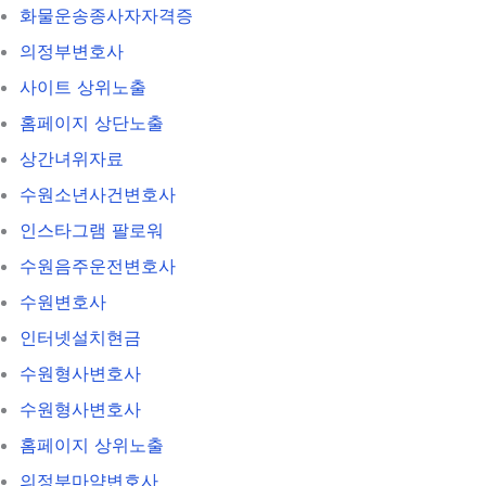
화물운송종사자자격증
의정부변호사
사이트 상위노출
홈페이지 상단노출
상간녀위자료
수원소년사건변호사
인스타그램 팔로워
수원음주운전변호사
수원변호사
인터넷설치현금
수원형사변호사
수원형사변호사
홈페이지 상위노출
의정부마약변호사