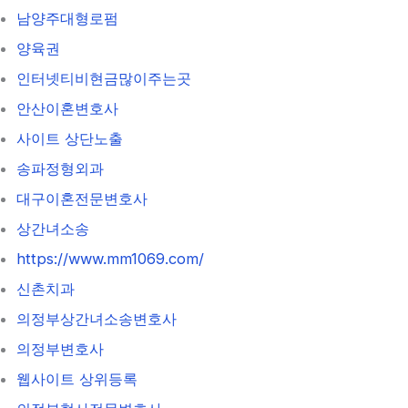
남양주대형로펌
양육권
인터넷티비현금많이주는곳
안산이혼변호사
사이트 상단노출
송파정형외과
대구이혼전문변호사
상간녀소송
https://www.mm1069.com/
신촌치과
의정부상간녀소송변호사
의정부변호사
웹사이트 상위등록