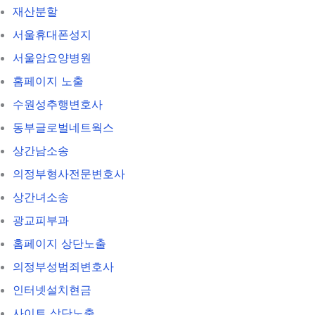
재산분할
서울휴대폰성지
서울암요양병원
홈페이지 노출
수원성추행변호사
동부글로벌네트웍스
상간남소송
의정부형사전문변호사
상간녀소송
광교피부과
홈페이지 상단노출
의정부성범죄변호사
인터넷설치현금
사이트 상단노출