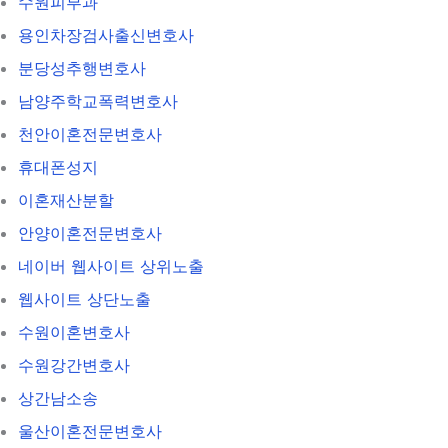
수원피부과
용인차장검사출신변호사
분당성추행변호사
남양주학교폭력변호사
천안이혼전문변호사
휴대폰성지
이혼재산분할
안양이혼전문변호사
네이버 웹사이트 상위노출
웹사이트 상단노출
수원이혼변호사
수원강간변호사
상간남소송
울산이혼전문변호사