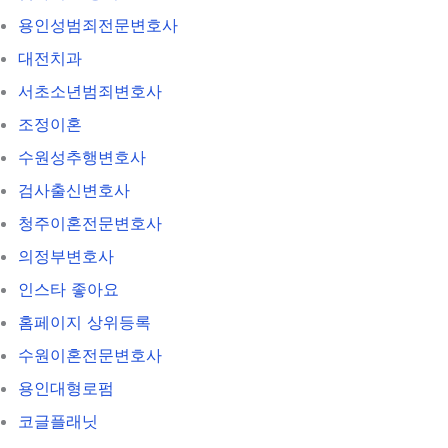
용인성범죄전문변호사
대전치과
서초소년범죄변호사
조정이혼
수원성추행변호사
검사출신변호사
청주이혼전문변호사
의정부변호사
인스타 좋아요
홈페이지 상위등록
수원이혼전문변호사
용인대형로펌
코글플래닛