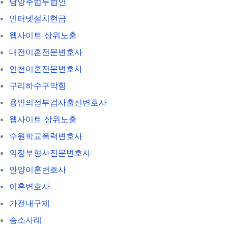
남양주법무법인
인터넷설치현금
웹사이트 상위노출
대전이혼전문변호사
인천이혼전문변호사
구리하수구막힘
용인의정부검사출신변호사
웹사이트 상위노출
수원학교폭력변호사
의정부형사전문변호사
안양이혼변호사
이혼변호사
가전내구제
승소사례