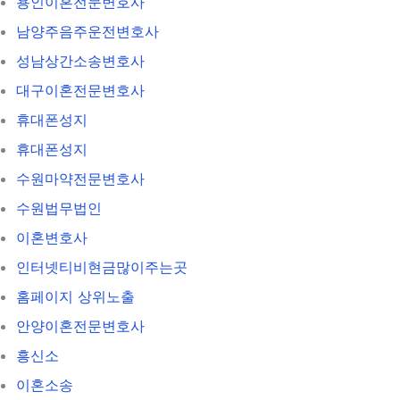
용인이혼전문변호사
남양주음주운전변호사
성남상간소송변호사
대구이혼전문변호사
휴대폰성지
휴대폰성지
수원마약전문변호사
수원법무법인
이혼변호사
인터넷티비현금많이주는곳
홈페이지 상위노출
안양이혼전문변호사
흥신소
이혼소송