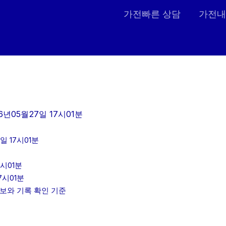
가전빠른 상담
가전내
6년05월27일 17시01분
 17시01분
시01분
7시01분
정보와 기록 확인 기준