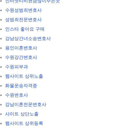
인터넷티비현금많이주는곳
수원성범죄변호사
성범죄전문변호사
인스타 좋아요 구매
강남상간녀소송변호사
용인이혼변호사
수원강간변호사
수원피부과
웹사이트 상위노출
화물운송자격증
수원변호사
강남이혼전문변호사
사이트 상단노출
웹사이트 상위등록