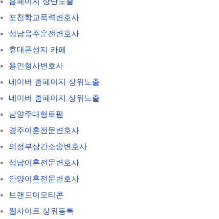
홈페이지 상단노출
포천학교폭력변호사
성남음주운전변호사
휴대폰성지 카페
용인형사변호사
네이버 홈페이지 상위노출
네이버 홈페이지 상위노출
남양주대형로펌
경주이혼전문변호사
의정부상간소송변호사
성남이혼전문변호사
안양이혼전문변호사
브랜드이모티콘
웹사이트 상위등록