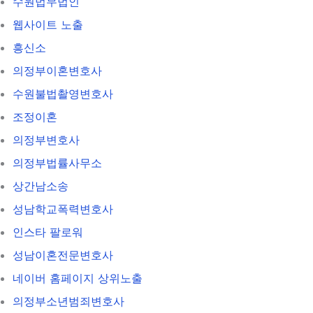
수원법무법인
웹사이트 노출
흥신소
의정부이혼변호사
수원불법촬영변호사
조정이혼
의정부변호사
의정부법률사무소
상간남소송
성남학교폭력변호사
인스타 팔로워
성남이혼전문변호사
네이버 홈페이지 상위노출
의정부소년범죄변호사