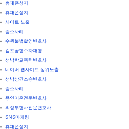
휴대폰성지
휴대폰성지
사이트 노출
승소사례
수원불법촬영변호사
김포공항주차대행
성남학교폭력변호사
네이버 웹사이트 상위노출
성남상간소송변호사
승소사례
용인이혼전문변호사
의정부형사전문변호사
SNS마케팅
휴대폰성지