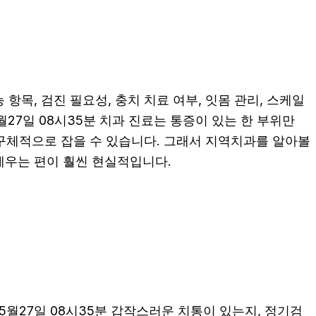
항목, 검진 필요성, 충치 치료 여부, 잇몸 관리, 스케일
월27일 08시35분 치과 진료는 통증이 있는 한 부위만
더 구체적으로 잡을 수 있습니다. 그래서 지역치과를 알아볼
세우는 편이 훨씬 현실적입니다.
5월27일 08시35분 갑작스러운 치통이 있는지, 정기검