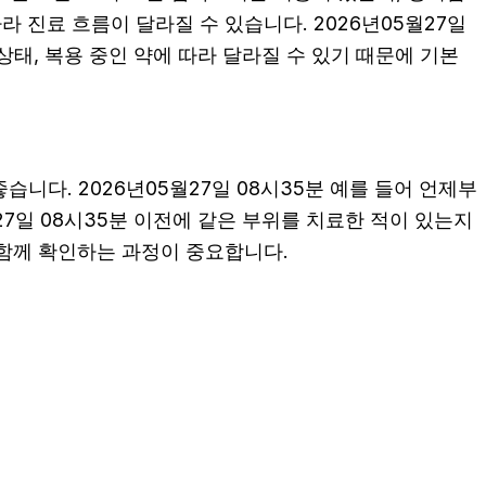
 진료 흐름이 달라질 수 있습니다. 2026년05월27일
상태, 복용 중인 약에 따라 달라질 수 있기 때문에 기본
니다. 2026년05월27일 08시35분 예를 들어 언제부
27일 08시35분 이전에 같은 부위를 치료한 적이 있는지
 함께 확인하는 과정이 중요합니다.