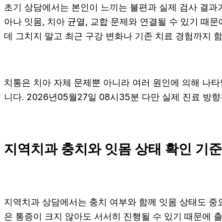
초기 상담에서는 본인이 느끼는 불편과 실제 검사 결과가 
아나 잇몸, 치아 균열, 교합 문제와 연결될 수 있기 때
데 그치지 말고 최근 구강 변화나 기존 치료 경험까지 함께
치통은 치아 자체 문제뿐 아니라 여러 원인에 의해 나타
니다. 2026년05월27일 08시35분 다만 실제 진료 
지역치과 충치와 잇몸 상태 확인 기준
지역치과 상담에서는 충치 여부와 함께 잇몸 상태도 중요하
은 통증이 크지 않아도 서서히 진행될 수 있기 때문에 출혈