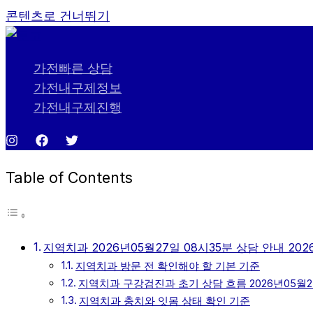
콘텐츠로 건너뛰기
가전빠른 상담
가전내구제정보
가전내구제진행
Table of Contents
지역치과 2026년05월27일 08시35분 상담 안내 202
지역치과 방문 전 확인해야 할 기본 기준
지역치과 구강검진과 초기 상담 흐름 2026년05월2
지역치과 충치와 잇몸 상태 확인 기준