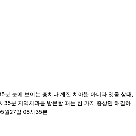
35분 눈에 보이는 충치나 깨진 치아뿐 아니라 잇몸 상태,
08시35분 지역치과를 방문할 때는 한 가지 증상만 해결하
5월27일 08시35분