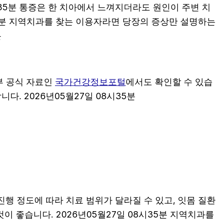
시35분 통증은 한 치아에서 느껴지더라도 원인이 주변 치
시35분 지역치과를 찾는 이용자라면 당장의 증상만 설명하는
분
부 공식 자료인
국가건강정보포털
에서도 확인할 수 있습
다. 2026년05월27일 08시35분
진행 정도에 따라 치료 범위가 달라질 수 있고, 잇몸 질환
이 좋습니다. 2026년05월27일 08시35분 지역치과를