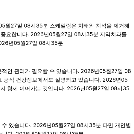
년05월27일 08시35분 스케일링은 치태와 치석을 제거해
요합니다. 2026년05월27일 08시35분 지역치과를
6년05월27일 08시35분
인 관리가 필요할 수 있습니다. 2026년05월27일 08
 공식 건강정보에서도 설명되고 있습니다. 2026년05
 함께 이어가는 것입니다. 2026년05월27일 08시35
수 있습니다. 2026년05월27일 08시35분 다만 개인별
다. 2026년05월27일 08시35분