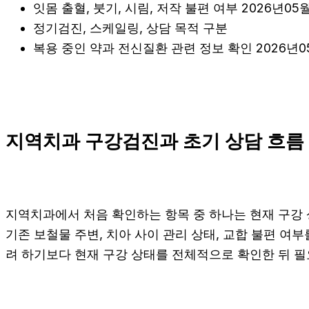
잇몸 출혈, 붓기, 시림, 저작 불편 여부 2026년05
정기검진, 스케일링, 상담 목적 구분
복용 중인 약과 전신질환 관련 정보 확인 2026년0
지역치과 구강검진과 초기 상담 흐름 2
지역치과에서 처음 확인하는 항목 중 하나는 현재 구강 상
기존 보철물 주변, 치아 사이 관리 상태, 교합 불편 여부
려 하기보다 현재 구강 상태를 전체적으로 확인한 뒤 필요