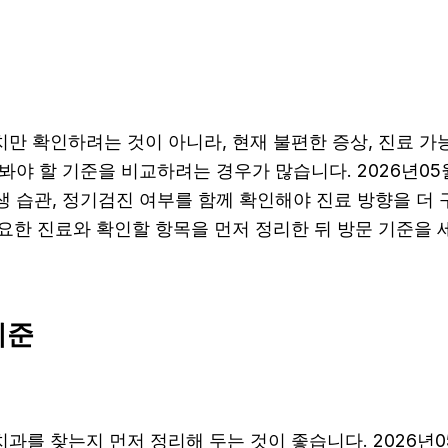
만 확인하려는 것이 아니라, 현재 불편한 증상, 진료 가능 
펴봐야 할 기준을 비교하려는 경우가 많습니다. 2026년05
위생 습관, 정기검진 여부를 함께 확인해야 진료 방향을 
요한 진료와 확인할 항목을 먼저 정리한 뒤 방문 기준을 
기준
를 찾는지 먼저 정리해 두는 것이 좋습니다. 2026년0