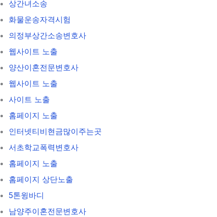
상간녀소송
화물운송자격시험
의정부상간소송변호사
웹사이트 노출
양산이혼전문변호사
웹사이트 노출
사이트 노출
홈페이지 노출
인터넷티비현금많이주는곳
서초학교폭력변호사
홈페이지 노출
홈페이지 상단노출
5톤윙바디
남양주이혼전문변호사