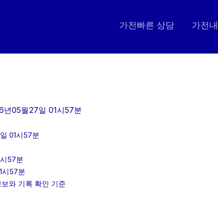
가전빠른 상담
가전내
6년05월27일 01시57분
일 01시57분
1시57분
1시57분
인정보와 기록 확인 기준