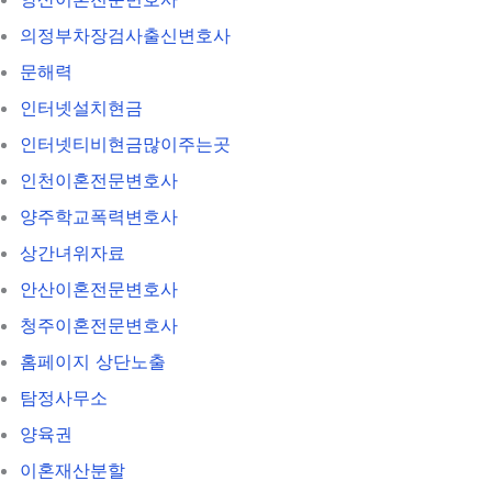
의정부차장검사출신변호사
문해력
인터넷설치현금
인터넷티비현금많이주는곳
인천이혼전문변호사
양주학교폭력변호사
상간녀위자료
안산이혼전문변호사
청주이혼전문변호사
홈페이지 상단노출
탐정사무소
양육권
이혼재산분할