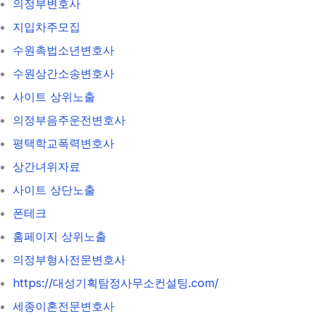
의정부변호사
지입차주모집
수원촉법소년변호사
수원상간소송변호사
사이트 상위노출
의정부음주운전변호사
평택학교폭력변호사
상간녀위자료
사이트 상단노출
폰테크
홈페이지 상위노출
의정부형사전문변호사
https://대성기획탐정사무소컨설팅.com/
세종이혼전문변호사