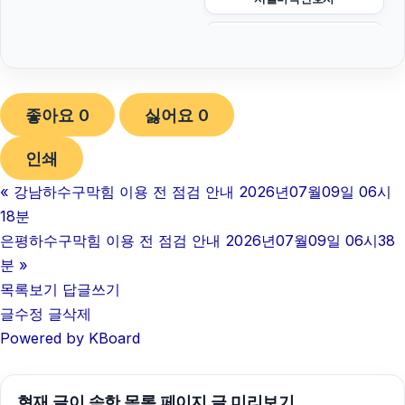
인스타 좋아요
수원이혼전문변호사
좋아요
0
싫어요
0
안산피부과
인쇄
마약변호사
«
강남하수구막힘 이용 전 점검 안내 2026년07월09일 06시
인천형사전문변호사
18분
서울음주운전변호사
은평하수구막힘 이용 전 점검 안내 2026년07월09일 06시38
분
»
의정부형사전문변호사
목록보기
답글쓰기
글수정
글삭제
트립닷컴 할인코드
Powered by KBoard
인스타 좋아요
울산이혼전문변호사
현재 글이 속한 목록 페이지 글 미리보기