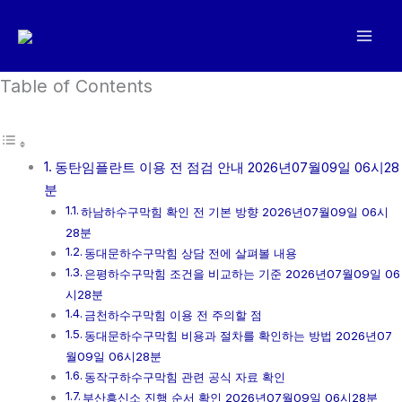
콘
텐
츠
로
Table of Contents
건
너
뛰
동탄임플란트 이용 전 점검 안내 2026년07월09일 06시28
기
분
하남하수구막힘 확인 전 기본 방향 2026년07월09일 06시
28분
동대문하수구막힘 상담 전에 살펴볼 내용
은평하수구막힘 조건을 비교하는 기준 2026년07월09일 06
시28분
금천하수구막힘 이용 전 주의할 점
동대문하수구막힘 비용과 절차를 확인하는 방법 2026년07
월09일 06시28분
동작구하수구막힘 관련 공식 자료 확인
부산흥신소 진행 순서 확인 2026년07월09일 06시28분