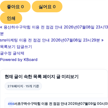
좋아요
0
싫어요
0
강동하수구막힘
인쇄
남양주이혼전문변호사
«
용산하수구막힘 이용 전 점검 안내 2026년07월08일 23시13
동작하수구막힘
분
마포구하수구막힘
sns마케팅 이용 전 점검 안내 2026년07월08일 23시29분
»
목록보기
답글쓰기
동탄피부과
글수정
글삭제
Powered by KBoard
이혼재산분할
탐정사무소
현재 글이 속한 목록 페이지 글 미리보기
강남음주운전변호사
278페이지 · 15개 기준
도봉구하수구막힘
구로구하수구막힘
서초구하수구막힘 이용 전 점검 안내 2026년07월09일 00시0
4156