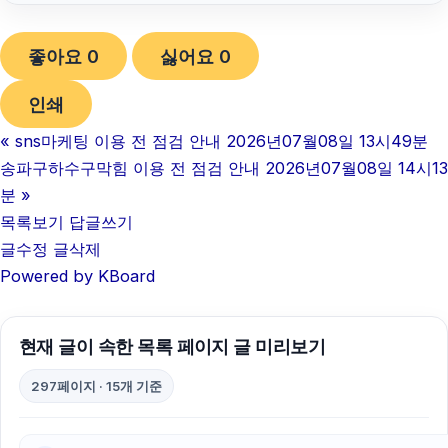
고양이보호소
좋아요
0
싫어요
0
서초성범죄전문변호사
인쇄
안산이혼전문변호사
«
sns마케팅 이용 전 점검 안내 2026년07월08일 13시49분
휴대폰소액결제
송파구하수구막힘 이용 전 점검 안내 2026년07월08일 14시13
이혼재산분할
분
»
목록보기
답글쓰기
로드락버거
글수정
글삭제
Powered by KBoard
아고다할인코드
울산이혼전문변호사
현재 글이 속한 목록 페이지 글 미리보기
서초마약변호사
297페이지 · 15개 기준
부산흥신소