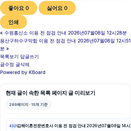
좋아요
0
싫어요
0
수원형사변호사
인쇄
서울음주운전변호사
«
수원흥신소 이용 전 점검 안내 2026년07월08일 12시28분
이혼소송
용산구하수구막힘 이용 전 점검 안내 2026년07월08일 12시51
동탄피부과
분
»
목록보기
답글쓰기
광교피부과
글수정
글삭제
Powered by KBoard
의정부학교폭력변호사
양육권
현재 글이 속한 목록 페이지 글 미리보기
마포하수구막힘
289페이지 · 15개 기준
인스타 좋아요 구매
강남음주운전변호사
김해이혼전문변호사 이용 전 점검 안내 2026년07월08일 14시
4321