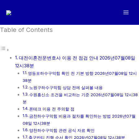
콘
텐
츠
로
Table of Contents
건
너
뛰
대전이혼전문변호사 이용 전 점검 안내 2026년07월08일
기
12시38분
영등포하수구막힘 확인 전 기본 방향 2026년07월08일 12시
38분
노원구하수구막힘 상담 전에 살펴볼 내용
수원흥신소 조건을 비교하는 기준 2026년07월08일 12시38
분
폰테크 이용 전 주의할 점
금천하수구막힘 비용과 절차를 확인하는 방법 2026년07월
08일 12시38분
양천하수구막힘 관련 공식 자료 확인
축구반티 진행 순서 확인 2026년07월08일 12시38분