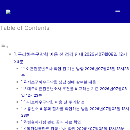
콘
텐
츠
로
Table of Contents
건
너
뛰
구리하수구막힘 이용 전 점검 안내 2026년07월08일 12시
기
23분
이혼전문변호사 확인 전 기본 방향 2026년07월08일 12시23
분
서초구하수구막힘 상담 전에 살펴볼 내용
대구이혼전문변호사 조건을 비교하는 기준 2026년07월08
일 12시23분
마포하수구막힘 이용 전 주의할 점
흥신소 비용과 절차를 확인하는 방법 2026년07월08일 12시
23분
병원마케팅 관련 공식 자료 확인
동탄임플란트 진행 순서 확인 2026년07월08일 12시23분