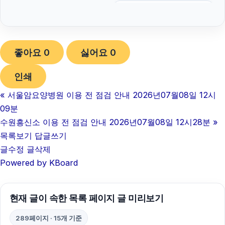
탐정사무소
인스타그램 좋아요
좋아요
0
싫어요
0
이혼전문변호사
인쇄
수원형사전문변호사
«
서울암요양병원 이용 전 점검 안내 2026년07월08일 12시
의정부학교폭력변호사
09분
흥신소
수원흥신소 이용 전 점검 안내 2026년07월08일 12시28분
»
목록보기
답글쓰기
서대문구하수구막힘
글수정
글삭제
Powered by KBoard
이혼소송
의정부법률사무소
현재 글이 속한 목록 페이지 글 미리보기
부산흥신소
289페이지 · 15개 기준