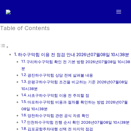
콘
텐
츠
로
Table of Contents
건
너
뛰
하수구막힘 이용 전 점검 안내 2026년07월08일 10시38분
기
구리하수구막힘 확인 전 기본 방향 2026년07월08일 10시38
분
광진하수구막힘 상담 전에 살펴볼 내용
은평구하수구막힘 조건을 비교하는 기준 2026년07월08일
10시38분
서초구하수구막힘 이용 전 주의할 점
마포하수구막힘 비용과 절차를 확인하는 방법 2026년07월
08일 10시38분
양천하수구막힘 관련 공식 자료 확인
인천하수구막힘 진행 순서 확인 2026년07월08일 10시38분
김포공항주차대행 선택 전 마지막 점검