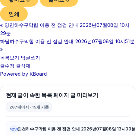
애견파양
인쇄
이혼소송
«
양천하수구막힘 이용 전 점검 안내 2026년07월08일 10시
재산분할
29분
장기렌트
하남하수구막힘 이용 전 점검 안내 2026년07월08일 10시51분
»
수원형사전문변호사
목록보기
답글쓰기
글수정
글삭제
탐정사무소
Powered by KBoard
서울이혼전문변호사
구로구하수구막힘
현재 글이 속한 목록 페이지 글 미리보기
강남성범죄전문변호사
287페이지 · 15개 기준
수원피부과
인천하수구막힘 이용 전 점검 안내 2026년07월08일 13시09
4291
인스타 좋아요