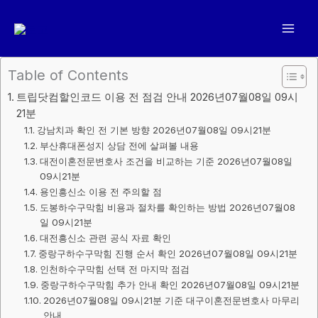
콘
텐
츠
로
Table of Contents
건
트립닷컴할인코드 이용 전 점검 안내 2026년07월08일 09시
너
21분
뛰
강남치과 확인 전 기본 방향 2026년07월08일 09시21분
기
부산휴대폰성지 상담 전에 살펴볼 내용
대전이혼전문변호사 조건을 비교하는 기준 2026년07월08일
09시21분
용인흥신소 이용 전 주의할 점
도봉하수구막힘 비용과 절차를 확인하는 방법 2026년07월08
일 09시21분
대전흥신소 관련 공식 자료 확인
중랑구하수구막힘 진행 순서 확인 2026년07월08일 09시21분
인천하수구막힘 선택 전 마지막 점검
중랑구하수구막힘 추가 안내 확인 2026년07월08일 09시21분
2026년07월08일 09시21분 기준 대구이혼전문변호사 마무리
안내