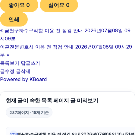
좋아요
0
싫어요
0
상간녀위자료
인쇄
광교피부과
«
금천구하수구막힘 이용 전 점검 안내 2026년07월08일 09
수원상간소송변호사
시09분
용인마약변호사
이혼전문변호사 이용 전 점검 안내 2026년07월08일 09시29
분
»
이혼변호사
목록보기
답글쓰기
글수정
글삭제
인스타 좋아요 늘리기
Powered by KBoard
이혼소송
수원법무법인
현재 글이 속한 목록 페이지 글 미리보기
고양이파양
287페이지 · 15개 기준
용인학교폭력변호사
하남하수구막힘 이용 전 점검 안내 2026년07월08일 10시51분
4291