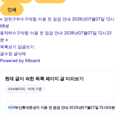
인쇄
파양보호소
«
양천구하수구막힘 이용 전 점검 안내 2026년07월07일 12시
로드락버거
08분
서초구하수구막힘
동작하수구막힘 이용 전 점검 안내 2026년07월07일 12시23
분
»
상간소송
목록보기
답글쓰기
글수정
글삭제
의정부학교폭력변호사
Powered by KBoard
파양보호소
인스타그램 팔로워
현재 글이 속한 목록 페이지 글 미리보기
의정부이혼변호사
294페이지 · 15개 기준
카드현금화
부산휴대폰성지 이용 전 점검 안내 2026년07월07일 13시59분
4396
남양주이혼전문변호사