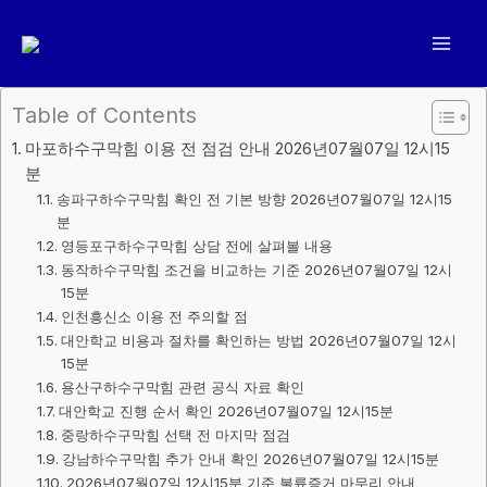
콘
텐
츠
로
Table of Contents
건
마포하수구막힘 이용 전 점검 안내 2026년07월07일 12시15
너
분
뛰
송파구하수구막힘 확인 전 기본 방향 2026년07월07일 12시15
기
분
영등포구하수구막힘 상담 전에 살펴볼 내용
동작하수구막힘 조건을 비교하는 기준 2026년07월07일 12시
15분
인천흥신소 이용 전 주의할 점
대안학교 비용과 절차를 확인하는 방법 2026년07월07일 12시
15분
용산구하수구막힘 관련 공식 자료 확인
대안학교 진행 순서 확인 2026년07월07일 12시15분
중랑하수구막힘 선택 전 마지막 점검
강남하수구막힘 추가 안내 확인 2026년07월07일 12시15분
2026년07월07일 12시15분 기준 불륜증거 마무리 안내