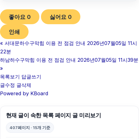
인스타그램 팔로워 늘리기
좋아요
0
싫어요
0
채무통합대환대출
인쇄
동탄임플란트
«
서대문하수구막힘 이용 전 점검 안내 2026년07월05일 11시
의정부학교폭력변호사
22분
인스타 좋아요 구매
하남하수구막힘 이용 전 점검 안내 2026년07월05일 11시39분
»
불륜증거
목록보기
답글쓰기
글수정
글삭제
축구반티
Powered by KBoard
일산한의원
항암요양병원
현재 글이 속한 목록 페이지 글 미리보기
의정부형사변호사
407페이지 · 15개 기준