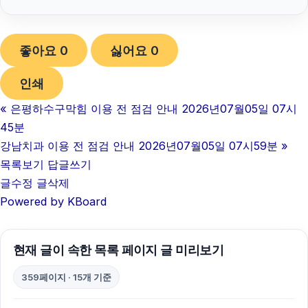
이혼재산분할
좋아요
0
싫어요
0
중랑하수구막힘
인쇄
인스타그램 팔로워
«
은평하수구막힘 이용 전 점검 안내 2026년07월05일 07시
마포하수구막힘
45분
영등포구하수구막힘
강남치과 이용 전 점검 안내 2026년07월05일 07시59분
»
목록보기
답글쓰기
네이버 검색광고
글수정
글삭제
Powered by KBoard
광고대행사
강남상간녀소송변호사
현재 글이 속한 목록 페이지 글 미리보기
광진하수구막힘
359페이지 · 15개 기준
카드현금화