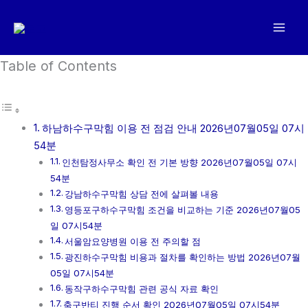
콘
텐
츠
로
Table of Contents
건
너
뛰
하남하수구막힘 이용 전 점검 안내 2026년07월05일 07시
기
54분
인천탐정사무소 확인 전 기본 방향 2026년07월05일 07시
54분
강남하수구막힘 상담 전에 살펴볼 내용
영등포구하수구막힘 조건을 비교하는 기준 2026년07월05
일 07시54분
서울암요양병원 이용 전 주의할 점
광진하수구막힘 비용과 절차를 확인하는 방법 2026년07월
05일 07시54분
동작구하수구막힘 관련 공식 자료 확인
축구반티 진행 순서 확인 2026년07월05일 07시54분