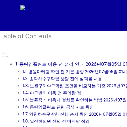
콘
텐
츠
로
Table of Contents
건
너
뛰
기
동탄임플란트 이용 전 점검 안내 2026년07월05일 0
병원마케팅 확인 전 기본 방향 2026년07월05일 01시
송파하수구막힘 상담 전에 살펴볼 내용
노원구하수구막힘 조건을 비교하는 기준 2026년07월
야구반티 이용 전 주의할 점
불륜증거 비용과 절차를 확인하는 방법 2026년07월0
동탄임플란트 관련 공식 자료 확인
양천하수구막힘 진행 순서 확인 2026년07월05일 0
일산한의원 선택 전 마지막 점검