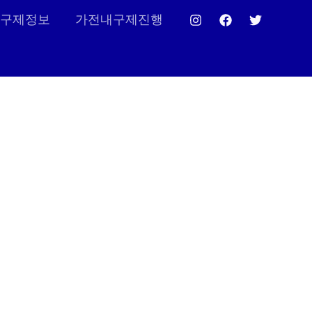
구제정보
가전내구제진행