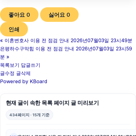
의정부변호사
좋아요
0
싫어요
0
상간소송
인쇄
신용카드현금화
«
이혼변호사 이용 전 점검 안내 2026년07월03일 23시49분
이혼소송
은평하수구막힘 이용 전 점검 안내 2026년07월03일 23시59
마포하수구막힘
분
»
목록보기
답글쓰기
강동하수구막힘
글수정
글삭제
Powered by KBoard
인스타 좋아요 늘리기
강남상간녀소송변호사
현재 글이 속한 목록 페이지 글 미리보기
창원이혼전문변호사
434페이지 · 15개 기준
인스타그램 좋아요 늘리기
대구흥신소