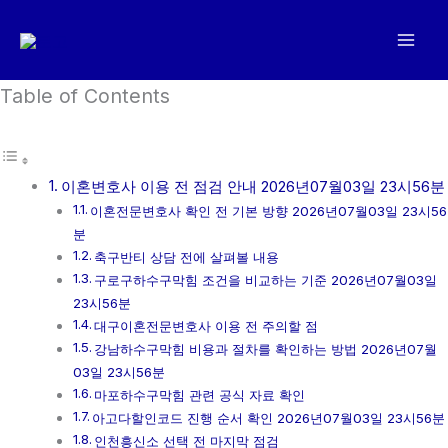
콘
텐
츠
로
Table of Contents
건
너
뛰
이혼변호사 이용 전 점검 안내 2026년07월03일 23시56분
기
이혼전문변호사 확인 전 기본 방향 2026년07월03일 23시56
분
축구반티 상담 전에 살펴볼 내용
구로구하수구막힘 조건을 비교하는 기준 2026년07월03일
23시56분
대구이혼전문변호사 이용 전 주의할 점
강남하수구막힘 비용과 절차를 확인하는 방법 2026년07월
03일 23시56분
마포하수구막힘 관련 공식 자료 확인
아고다할인코드 진행 순서 확인 2026년07월03일 23시56분
인천흥신소 선택 전 마지막 점검