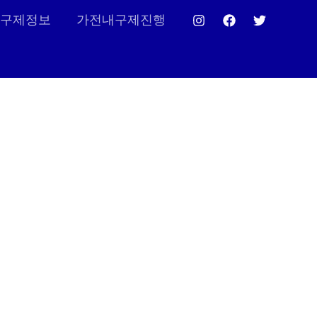
구제정보
가전내구제진행