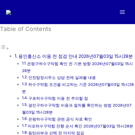
콘
텐
츠
로
Table of Contents
건
너
뛰
용인흥신소 이용 전 점검 안내 2026년07월03일 15시28분
기
은평구하수구막힘 확인 전 기본 방향 2026년07월03일 15시
28분
인천탐정사무소 상담 전에 살펴볼 내용
하수구막힘 조건을 비교하는 기준 2026년07월03일 15시28
분
구로하수구막힘 이용 전 주의할 점
광진구하수구막힘 비용과 절차를 확인하는 방법 2026년07
월03일 15시28분
은평하수구막힘 관련 공식 자료 확인
마포하수구막힘 진행 순서 확인 2026년07월03일 15시28분
동탄피부과 선택 전 마지막 점검