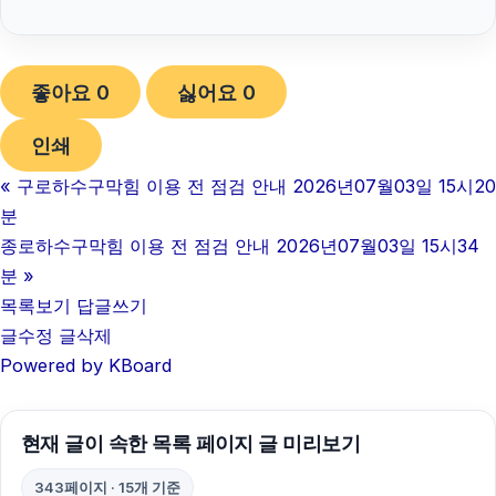
눈꽃빙수기
좋아요
0
싫어요
0
남양주이혼전문변호사
인쇄
마포하수구막힘
«
구로하수구막힘 이용 전 점검 안내 2026년07월03일 15시20
인스타그램 팔로워 늘리기
분
용인변호사
종로하수구막힘 이용 전 점검 안내 2026년07월03일 15시34
분
»
인스타그램 팔로워 늘리기
목록보기
답글쓰기
글수정
글삭제
용인하수구막힘
Powered by KBoard
광교피부과
김포공항주차대행
현재 글이 속한 목록 페이지 글 미리보기
의정부변호사
343페이지 · 15개 기준