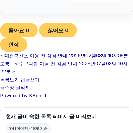
서대문하수구막힘
동탄피부과
좋아요
0
싫어요
0
의정부이혼변호사
인쇄
청주이혼전문변호사
«
대전흥신소 이용 전 점검 안내 2026년07월03일 10시05분
용산구하수구막힘
도봉구하수구막힘 이용 전 점검 안내 2026년07월03일 10시
양육권
22분
»
목록보기
답글쓰기
인스타 팔로워 구매
글수정
글삭제
Powered by KBoard
개인회생대출
인스타 팔로워 구매
현재 글이 속한 목록 페이지 글 미리보기
의정부형사전문변호사
341페이지 · 15개 기준