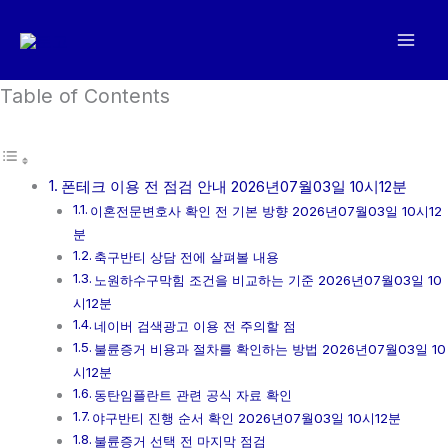
콘
텐
츠
로
Table of Contents
건
너
뛰
폰테크 이용 전 점검 안내 2026년07월03일 10시12분
기
이혼전문변호사 확인 전 기본 방향 2026년07월03일 10시12
분
축구반티 상담 전에 살펴볼 내용
노원하수구막힘 조건을 비교하는 기준 2026년07월03일 10
시12분
네이버 검색광고 이용 전 주의할 점
불륜증거 비용과 절차를 확인하는 방법 2026년07월03일 10
시12분
동탄임플란트 관련 공식 자료 확인
야구반티 진행 순서 확인 2026년07월03일 10시12분
불륜증거 선택 전 마지막 점검