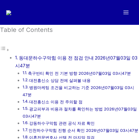
콘
텐
츠
로
Table of Contents
건
너
뛰
동대문하수구막힘 이용 전 점검 안내 2026년07월03일 03
기
시47분
축구반티 확인 전 기본 방향 2026년07월03일 03시47분
대전흥신소 상담 전에 살펴볼 내용
병원마케팅 조건을 비교하는 기준 2026년07월03일 03시
47분
대전흥신소 이용 전 주의할 점
광교피부과 비용과 절차를 확인하는 방법 2026년07월03일
03시47분
강동하수구막힘 관련 공식 자료 확인
인천하수구막힘 진행 순서 확인 2026년07월03일 03시47분
이혼전문변호사 선택 전 마지막 점검