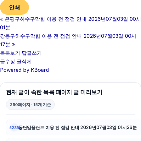
인쇄
의정부이혼전문변호사
«
은평구하수구막힘 이용 전 점검 안내 2026년07월03일 00시
서초성범죄전문변호사
01분
오렌지뱅크
강동구하수구막힘 이용 전 점검 안내 2026년07월03일 00시
17분
»
강남음주운전변호사
목록보기
답글쓰기
글수정
글삭제
인스타 좋아요 늘리기
Powered by KBoard
폰테크
이혼변호사
현재 글이 속한 목록 페이지 글 미리보기
의정부변호사
350페이지 · 15개 기준
용인흥신소
동탄임플란트 이용 전 점검 안내 2026년07월03일 01시36분
5236
광진하수구막힘