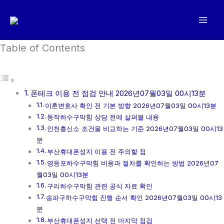
콘
텐
츠
로
Table of Contents
건
너
뛰
폰테크 이용 전 점검 안내 2026년07월03일 00시13분
기
이혼변호사 확인 전 기본 방향 2026년07월03일 00시13분
동작하수구막힘 상담 전에 살펴볼 내용
인천흥신소 조건을 비교하는 기준 2026년07월03일 00시13
분
부산휴대폰성지 이용 전 주의할 점
영등포하수구막힘 비용과 절차를 확인하는 방법 2026년07
월03일 00시13분
구리하수구막힘 관련 공식 자료 확인
송파구하수구막힘 진행 순서 확인 2026년07월03일 00시13
분
부산휴대폰성지 선택 전 마지막 점검