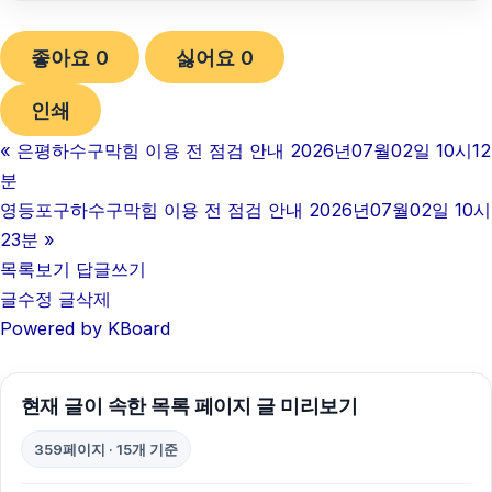
인스타 좋아요 구매
좋아요
0
싫어요
0
암요양병원
인쇄
용인변호사
«
은평하수구막힘 이용 전 점검 안내 2026년07월02일 10시12
김포공항주차대행
분
수원이혼변호사
영등포구하수구막힘 이용 전 점검 안내 2026년07월02일 10시
23분
»
울산이혼전문변호사
목록보기
답글쓰기
글수정
글삭제
강아지파양
Powered by KBoard
송파구하수구막힘
서초하수구막힘
현재 글이 속한 목록 페이지 글 미리보기
대구이혼전문변호사
359페이지 · 15개 기준