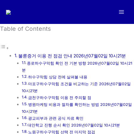
콘
텐
츠
로
Table of Contents
건
너
뛰
불륜증거 이용 전 점검 안내 2026년07월02일 10시21분
기
종로하수구막힘 확인 전 기본 방향 2026년07월02일 10시21
분
하수구막힘 상담 전에 살펴볼 내용
마포구하수구막힘 조건을 비교하는 기준 2026년07월02일
10시21분
금천구하수구막힘 이용 전 주의할 점
병원마케팅 비용과 절차를 확인하는 방법 2026년07월02일
10시21분
광교피부과 관련 공식 자료 확인
대안학교 진행 순서 확인 2026년07월02일 10시21분
노원구하수구막힘 선택 전 마지막 점검