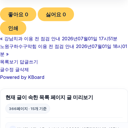
용인이혼전문변호사
좋아요
0
싫어요
0
금천구하수구막힘
인쇄
서초성범죄전문변호사
«
강남치과 이용 전 점검 안내 2026년07월01일 17시51분
금천하수구막힘
노원구하수구막힘 이용 전 점검 안내 2026년07월01일 18시01
중랑구하수구막힘
분
»
목록보기
답글쓰기
부천이혼전문변호사
글수정
글삭제
Powered by KBoard
수원학교폭력변호사
서울음주운전변호사
현재 글이 속한 목록 페이지 글 미리보기
서초이혼전문변호사
366페이지 · 15개 기준
인천하수구막힘