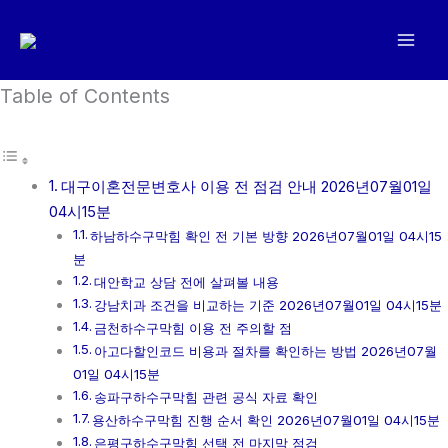
콘
텐
츠
로
Table of Contents
건
너
뛰
대구이혼전문변호사 이용 전 점검 안내 2026년07월01일
기
04시15분
하남하수구막힘 확인 전 기본 방향 2026년07월01일 04시15
분
대안학교 상담 전에 살펴볼 내용
강남치과 조건을 비교하는 기준 2026년07월01일 04시15분
금천하수구막힘 이용 전 주의할 점
아고다할인코드 비용과 절차를 확인하는 방법 2026년07월
01일 04시15분
송파구하수구막힘 관련 공식 자료 확인
용산하수구막힘 진행 순서 확인 2026년07월01일 04시15분
은평구하수구막힘 선택 전 마지막 점검