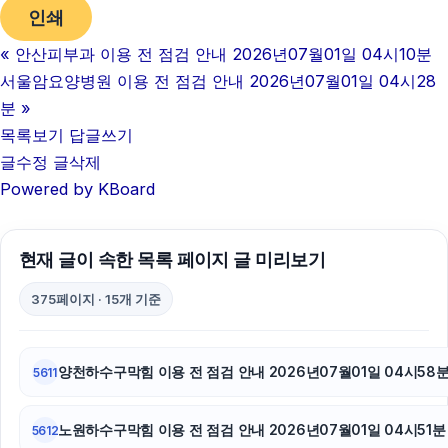
인쇄
수원형사전문변호사
«
안산피부과 이용 전 점검 안내 2026년07월01일 04시10분
오렌지뱅크
서울암요양병원 이용 전 점검 안내 2026년07월01일 04시28
이혼소송
분
»
목록보기
답글쓰기
인스타그램 팔로워 구매
글수정
글삭제
Powered by KBoard
카드현금화
수원피부과
현재 글이 속한 목록 페이지 글 미리보기
트립닷컴할인코드
375페이지 · 15개 기준
파양보호소
마포하수구막힘
양천하수구막힘 이용 전 점검 안내 2026년07월01일 04시58
5611
강아지보호소
노원하수구막힘 이용 전 점검 안내 2026년07월01일 04시51분
5612