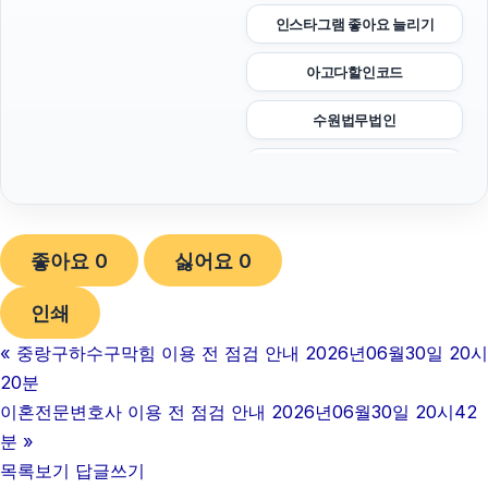
인스타그램 좋아요 늘리기
아고다할인코드
수원법무법인
시트파일
이혼전문변호사
좋아요
0
싫어요
0
의정부법률사무소
인쇄
고양이파양
«
중랑구하수구막힘 이용 전 점검 안내 2026년06월30일 20시
소액결제상품권
20분
김포공항주차대행
이혼전문변호사 이용 전 점검 안내 2026년06월30일 20시42
분
»
고양이파양
목록보기
답글쓰기