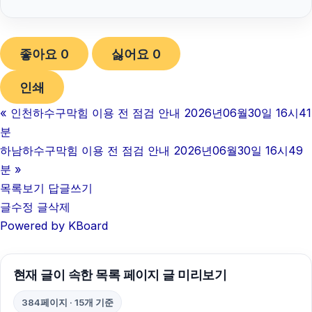
빈집
좋아요
0
싫어요
0
소액결제상품권
인쇄
용인학교폭력변호사
«
인천하수구막힘 이용 전 점검 안내 2026년06월30일 16시41
이혼전문변호사
분
채무통합대환대출
하남하수구막힘 이용 전 점검 안내 2026년06월30일 16시49
분
»
인스타그램 좋아요 구매
목록보기
답글쓰기
글수정
글삭제
항암요양병원
Powered by KBoard
하수구막힘
카드현금화
현재 글이 속한 목록 페이지 글 미리보기
인스타 좋아요 늘리기
384페이지 · 15개 기준