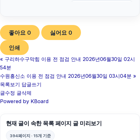
인스타그램 팔로워
용인음주운전변호사
좋아요
0
싫어요
0
서대문구하수구막힘
인쇄
고양이보호소
«
구리하수구막힘 이용 전 점검 안내 2026년06월30일 02시
위자료
54분
서울상간녀소송변호사
수원흥신소 이용 전 점검 안내 2026년06월30일 03시04분
»
목록보기
답글쓰기
흥신소
글수정
글삭제
Powered by KBoard
용인이혼전문변호사
오렌지뱅크
현재 글이 속한 목록 페이지 글 미리보기
대전흥신소
394페이지 · 15개 기준