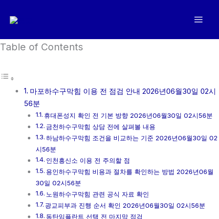
콘
텐
츠
로
Table of Contents
건
너
뛰
마포하수구막힘 이용 전 점검 안내 2026년06월30일 02시
기
56분
휴대폰성지 확인 전 기본 방향 2026년06월30일 02시56분
금천하수구막힘 상담 전에 살펴볼 내용
하남하수구막힘 조건을 비교하는 기준 2026년06월30일 02
시56분
인천흥신소 이용 전 주의할 점
용인하수구막힘 비용과 절차를 확인하는 방법 2026년06월
30일 02시56분
노원하수구막힘 관련 공식 자료 확인
광교피부과 진행 순서 확인 2026년06월30일 02시56분
동탄임플란트 선택 전 마지막 점검