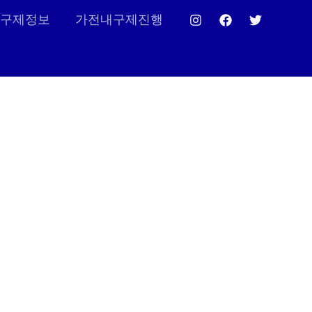
구제정보
가전내구제진행