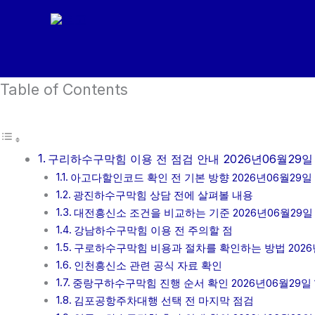
콘
텐
츠
로
Table of Contents
건
너
뛰
기
구리하수구막힘 이용 전 점검 안내 2026년06월29일 
아고다할인코드 확인 전 기본 방향 2026년06월29일 
광진하수구막힘 상담 전에 살펴볼 내용
대전흥신소 조건을 비교하는 기준 2026년06월29일 
강남하수구막힘 이용 전 주의할 점
구로하수구막힘 비용과 절차를 확인하는 방법 2026년
인천흥신소 관련 공식 자료 확인
중랑구하수구막힘 진행 순서 확인 2026년06월29일 
김포공항주차대행 선택 전 마지막 점검