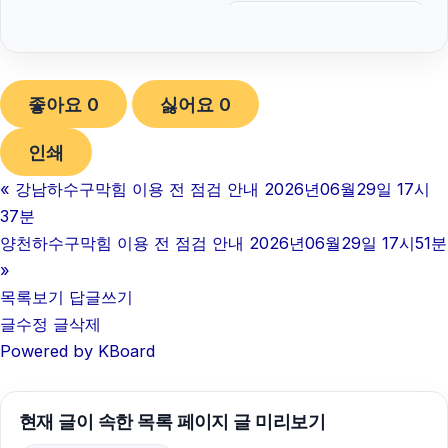
강아지보호소
강남성범죄전문변호사
좋아요
0
싫어요
0
주택담보대출
인쇄
아파트대출
«
강남하수구막힘 이용 전 점검 안내 2026년06월29일 17시
이혼전문변호사
37분
인스타그램 팔로워 늘리기
양천하수구막힘 이용 전 점검 안내 2026년06월29일 17시51분
»
개인회생대출
목록보기
답글쓰기
글수정
글삭제
야구반티
Powered by KBoard
인스타 좋아요 구매
의정부형사변호사
현재 글이 속한 목록 페이지 글 미리보기