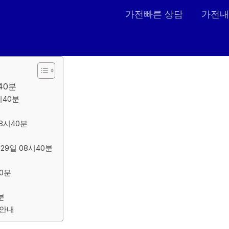
가전빠른 상담
가전내
40분
시40분
8시40분
9일 08시40분
0분
분
 안내